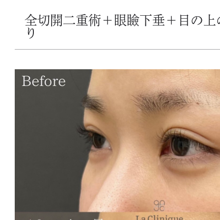
全切開二重術＋眼瞼下垂＋目の上
り