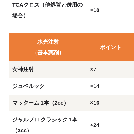
TCAクロス（他処置と併用の
×10
場合）
水光注射
ポイント
（基本薬剤）
女神注射
×7
ジュベルック
×14
マックーム 1本（2cc）
×16
ジャルプロ クラシック 1本
×24
（3cc）