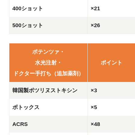
400ショット
×21
500ショット
×26
ポテンツァ・
水光注射・
ポイント
ドクター手打ち（追加薬剤）
韓国製ボツリヌストキシン
×3
ボトックス
×5
ACRS
×48