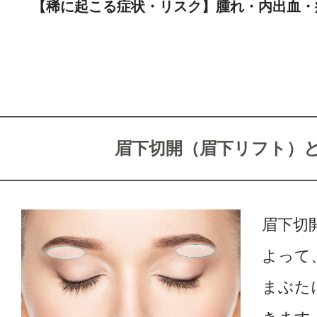
【稀に起こる症状・リスク】腫れ・内出血・
眉下切開（眉下リフト）
眉下切
よって
まぶた