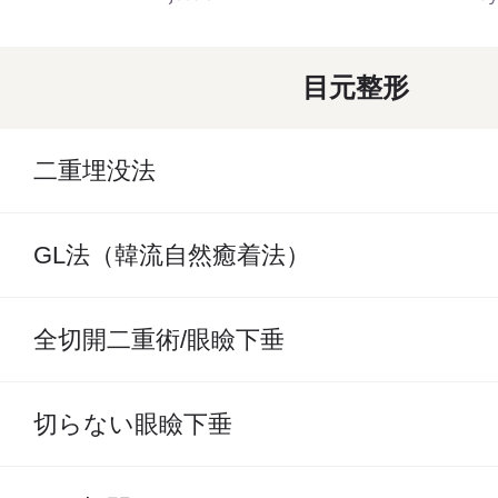
目元整形
二重埋没法
GL法（韓流自然癒着法）
全切開二重術/眼瞼下垂
切らない眼瞼下垂