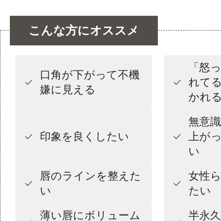
こんな方にオススメ
「怒
口角が下がって不機
れて
嫌に見える
かれ
無意
印象を良くしたい
上が
い
唇のラインを整えた
女性
い
たい
薄い唇にボリューム
半永