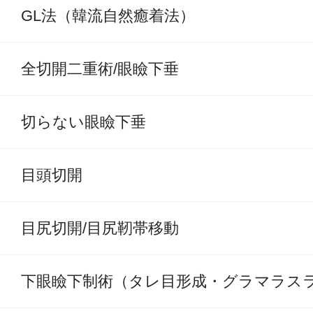
GL法（韓流自然癒着法）
全切開二重術/眼瞼下垂
切らない眼瞼下垂
目頭切開
目尻切開/目尻靭帯移動
下眼瞼下制術（タレ目形成・グラマラス